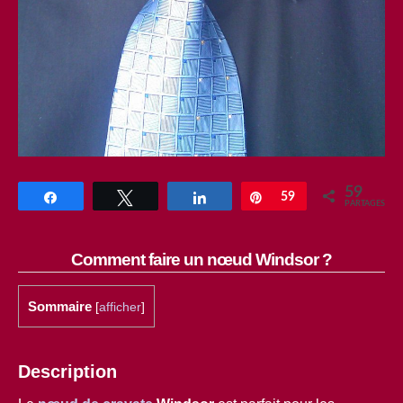
59
Partagez
Tweetez
Partagez
Enregistrer
59
PARTAGES
Comment faire un nœud Windsor ?
Sommaire
[
afficher
]
Description