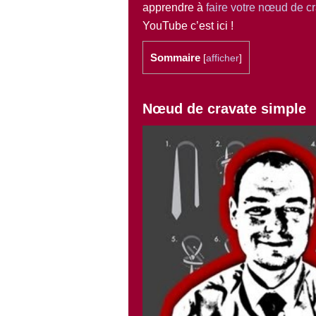
apprendre à
faire votre nœud de c
YouTube c’est ici !
Sommaire
[
afficher
]
Nœud de cravate simple