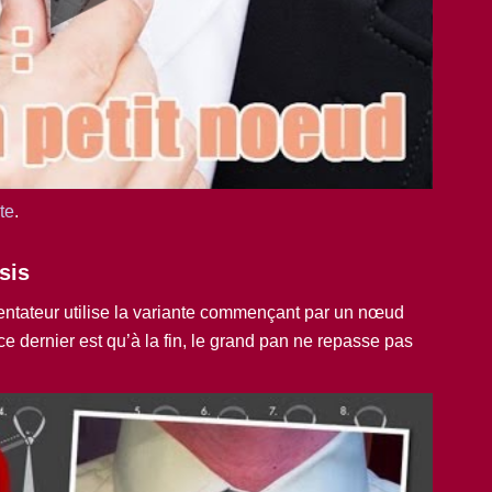
te
.
sis
entateur utilise la variante commençant par un nœud
e dernier est qu’à la fin, le grand pan ne repasse pas