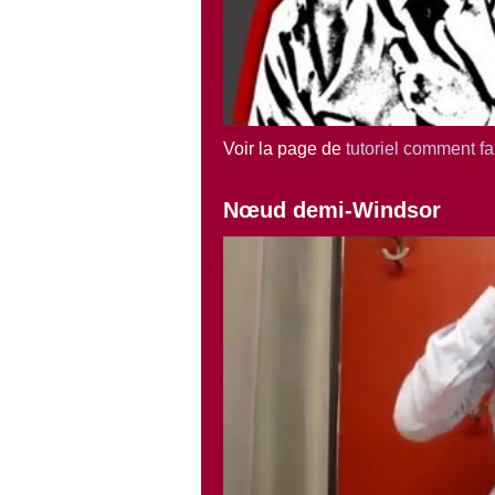
Voir la page de
tutoriel comment f
Nœud demi-Windsor