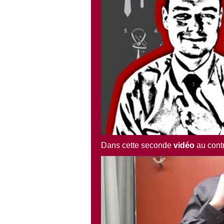
Dans cette seconde
vidéo
au cont