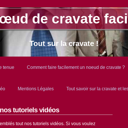
œud de cravate faci
Tout sur la cravate !
e tenue
Comment faire facilement un noeud de cravate ?
déo
Mentions Légales
Tout savoir sur la cravate et l
nos tutoriels vidéos
emblés tout nos tutoriels vidéos. Si vous voulez