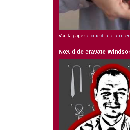
Voir la page
comment faire un nœu
Nœud de cravate Windso