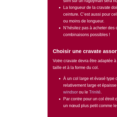
slim sur un rugbyman sera rid
La longueur de la cravate doit
ceinture. C’est aussi pour cel
ou moins de longueur.
N’hésitez pas à acheter des 
combinaisons possibles !
Choisir une cravate assor
Votre cravate devra être adaptée à
taille et à la forme du col.
À un col large et évasé type 
relativement large et épai
windsor
ou le
Trinité
.
Par contre pour un col étroit o
un nœud plus petit comme l