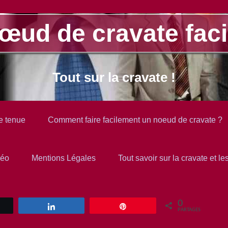
œud de cravate faci
Tout sur la cravate !
e tenue
Comment faire facilement un noeud de cravate ?
déo
Mentions Légales
Tout savoir sur la cravate et l
0
eetez
Partagez
Enregistrer
PARTAGES